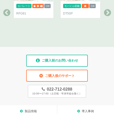
1W
モバイル搭載
1W
スマートフォン
250mW
DT50P
DT50D
M
ご購入前のお問い合わせ
ご購入後のサポート
022-712-0288
10:00〜17:00（土日祝・年末年始を除く）
製品情報
導入事例