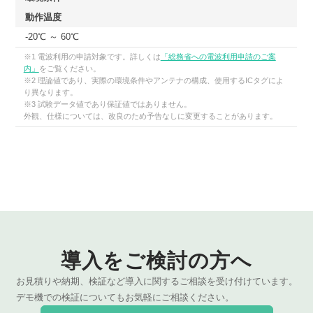
動作温度
-20℃ ～ 60℃
※1 電波利用の申請対象です。詳しくは
「総務省への電波利用申請のご案
内」
をご覧ください。
※2 理論値であり、実際の環境条件やアンテナの構成、使用するICタグによ
り異なります。
※3 試験データ値であり保証値ではありません。
外観、仕様については、改良のため予告なしに変更することがあります。
導入をご検討の方へ
お見積りや納期、検証など導入に関するご相談を受け付けています。
デモ機での検証についてもお気軽にご相談ください。