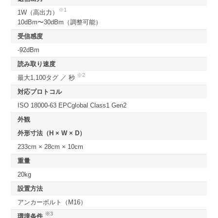
※1
1W（高出力）
10dBm〜30dBm（調整可能）
受信感度
-92dBm
読み取り速度
※2
最大1,100タグ ／ 秒
対応プロトコル
ISO 18000-63 EPCglobal Class1 Gen2
外観
外形寸法（H × W × D）
233cm × 28cm × 10cm
重量
20kg
設置方法
アンカーボルト（M16）
※3
環境条件