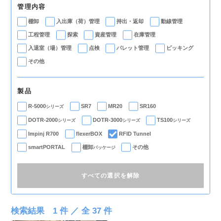
管理内容
棚卸
入出庫（荷）管理
持出・返却
動線管理
工程管理
探索
資産管理
在庫管理
入退室（場）管理
点検
パレット管理
ピッキング
その他
製品
R-5000
SR7
MR20
SR160
シリーズ
DOTR-2000
DOTR-3000
TS100
シリーズ
シリーズ
シリーズ
Impinj R700
flexerBOX
RFID Tunnel
smartPORTAL
棚卸
その他
パッケージ
すべての選択を解除
検索結果
1
件 ／ 全
37
件