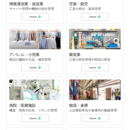
情報通信業・放送業
空港・航空
サーバー管理や機材の持出管理
工具の持出・返却管理
more
more
アパレル・小売業
製造業
商品の棚卸や欠品・補充管理
工具の所在管理や部品の照合
more
more
病院・医療施設
物流・倉庫
機器・用具や白衣、リネンの管理
入出庫効率化や倉庫内の動線管理
more
more