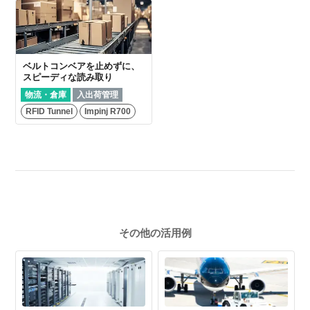
ベルトコンベアを止めずに、
スピーディな読み取り
物流・倉庫
入出荷管理
RFID Tunnel
Impinj R700
その他の活用例