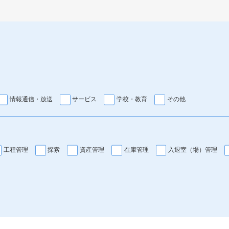
情報通信・放送
サービス
学校・教育
その他
工程管理
探索
資産管理
在庫管理
入退室（場）管理