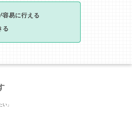
が容易に行える
きる
す
たい」