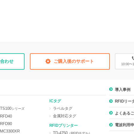
合わせ
ご購入後のサポート
10:00
導入事例
ICタグ
RFIDリ
TS100
ラベルタグ
シリーズ
よくある
金属対応タグ
RFD40
RFD90
電波利用
RFIDプリンター
MC3300XR
TD-4750
（RFIDモデル）