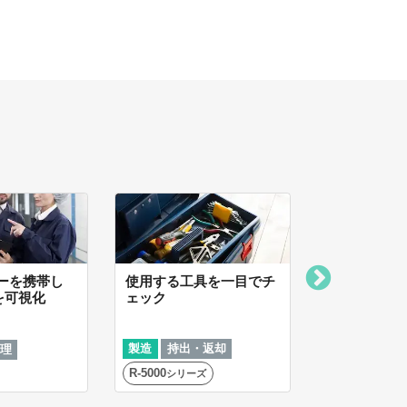
ダーを携帯し
使用する工具を一目でチ
複数の入退
を可視化
ェック
理を1台のP
製造
持出・返却
製造
入退室
理
R-5000
TS100
シリーズ
シリーズ