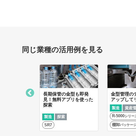
同じ業種の活用例を見る
ないスマート
長期保管の金型も即発
金型管理の
見！無料アプリを使った
アップして
探索
製造
資産
R-5000
シリー
室管理
製造
探索
棚卸
Impinj R700
SR7
パッケー