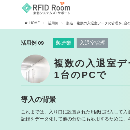
HOME
活用例
製造：複数の入退室データの管理を1台の
製造業
入退室管理
活用例 09
複数の入退室デ
1台のPCで
導入の背景
これまでは、入り口に設置された用紙に記入して入
記録をデータ化して他の分析にも応用するために、キ