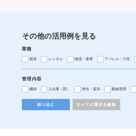
その他の活用例を見る
業種
製造
レンタル
物流・倉庫
アパレル・小売
管理内容
棚卸
入出庫（荷）
持出・返却
動線管理
絞り込む
すべての選択を解除