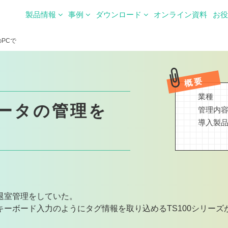
製品情報
事例
ダウンロード
オンライン資料
お
PCで
概要
業種
ータの管理を
管理内
導入製
退室管理をしていた。
ーボード入力のようにタグ情報を取り込めるTS100シリーズ