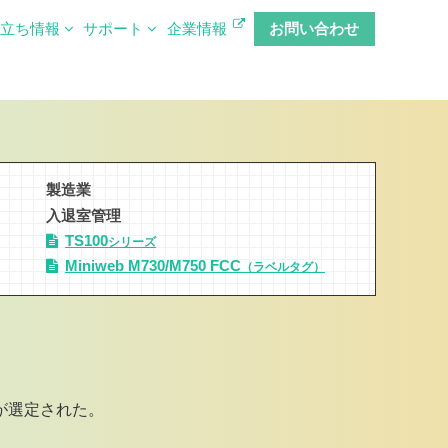
役立ち情報
サポート
企業情報
お問い合わせ
製造業
容
入退室管理
品
TS100
シリーズ
Miniweb M730/M750 FCC
（ラベルタグ）
が選定された。