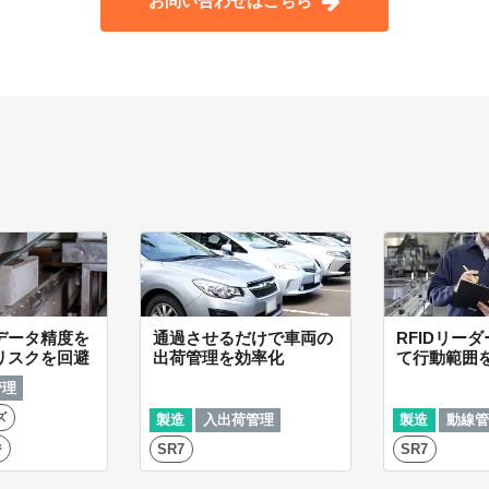
お問い合わせはこちら
通過させるだけで車両の
RFIDリー
データ精度を
出荷管理を効率化
て行動範囲
リスクを回避
管理
ズ
製造
入出荷管理
製造
動線管
SR7
SR7
ジ