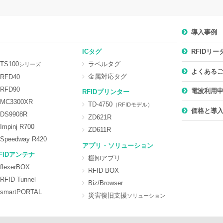
導入事例
ICタグ
RFIDリ
TS100
ラベルタグ
シリーズ
よくある
金属対応タグ
RFD40
RFD90
電波利用
RFIDプリンター
MC3300XR
TD-4750
（RFIDモデル）
価格と導
DS9908R
ZD621R
Impinj R700
ZD611R
Speedway R420
アプリ・ソリューション
FIDアンテナ
棚卸アプリ
flexerBOX
RFID BOX
RFID Tunnel
Biz/Browser
smartPORTAL
災害復旧支援
ソリューション