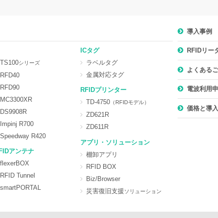
導入事例
ICタグ
RFIDリ
TS100
ラベルタグ
シリーズ
よくある
金属対応タグ
RFD40
RFD90
電波利用
RFIDプリンター
MC3300XR
TD-4750
（RFIDモデル）
価格と導
DS9908R
ZD621R
Impinj R700
ZD611R
Speedway R420
アプリ・ソリューション
FIDアンテナ
棚卸アプリ
flexerBOX
RFID BOX
RFID Tunnel
Biz/Browser
smartPORTAL
災害復旧支援
ソリューション